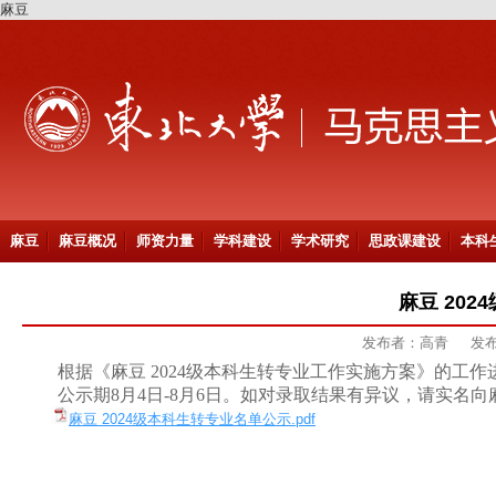
麻豆
麻豆
麻豆概况
师资力量
学科建设
学术研究
思政课建设
本科
麻豆 20
发布者：高青
发布
根据《麻豆
2024
级本科生转专业工作实施方案》的工作
公示期
8
月4
日
-8月
6
日。如对录取结果有异议，请实名向
麻豆 2024级本科生转专业名单公示.pdf