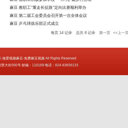
麻豆 教职工“重走长征路”定向比赛顺利举办
麻豆 第二届工会委员会召开第一次全体会议
麻豆 乒乓球俱乐部正式成立
每页
14
记录
总共
8
记录
第一页
<<上一
 麻豆-做爱视频麻豆-免费麻豆视频 All Rights Reserved
街500号 邮编：110169 电话：024-83656133